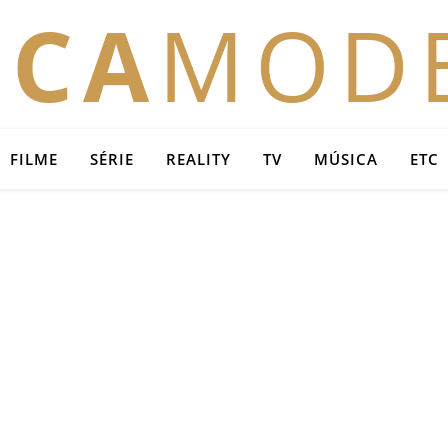
OCA
MOD
FILME
SÉRIE
REALITY
TV
MÚSICA
ETC