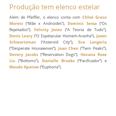
Produção tem elenco estelar
Além de Pfeiffer, o elenco conta com
Chloë Grace
Moretz
(“Mãe x Androides”),
Dominic Sessa
(“Os
Rejeitados”),
Felicity Jones
(“A Teoria de Tudo”),
Denis Leary
(“O Espetacular Homem-Aranha”),
Jason
Schwartzman
(“Asteroid City”),
Eva Longoria
(“Desperate Housewives”),
Joan Chen
(“Twin Peaks”),
Devery Jacobs
(“Reservation Dogs”),
Havana Rose
Liu
(“Bottoms”),
Danielle Brooks
(“Pacificador”) e
Maude Apatow
(“Euphoria”).