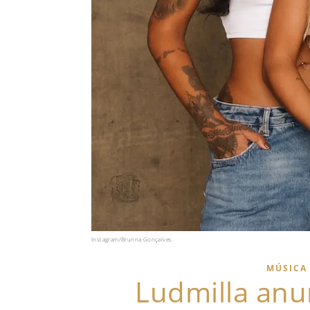
Instagram/Brunna Gonçalves
MÚSICA
Ludmilla anu