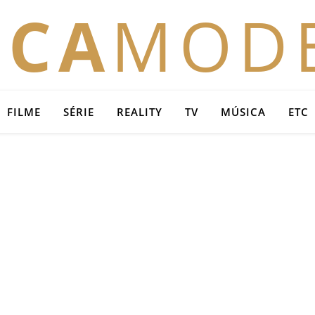
OCA
MOD
FILME
SÉRIE
REALITY
TV
MÚSICA
ETC