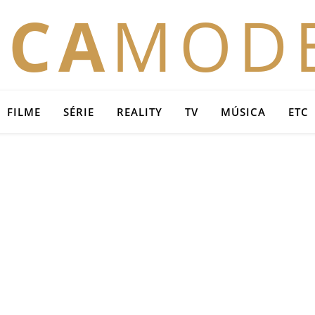
OCA
MOD
FILME
SÉRIE
REALITY
TV
MÚSICA
ETC