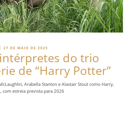
|
27 DE MAIO DE 2025
ntérpretes do trio
érie de “Harry Potter”
McLaughlin, Arabella Stanton e Alastair Stout como Harry,
 com estreia prevista para 2026