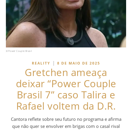
X/Power Couple Brasil
|
REALITY
8 DE MAIO DE 2025
Gretchen ameaça
deixar “Power Couple
Brasil 7” caso Talira e
Rafael voltem da D.R.
Cantora reflete sobre seu futuro no programa e afirma
que não quer se envolver em brigas com o casal rival