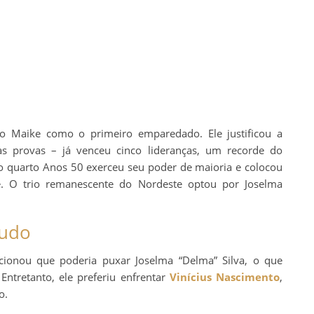
do Maike como o primeiro emparedado. Ele justificou a
s provas – já venceu cinco lideranças, um recorde do
o quarto Anos 50 exerceu seu poder de maioria e colocou
e. O trio remanescente do Nordeste optou por Joselma
tudo
cionou que poderia puxar Joselma “Delma” Silva, o que
 Entretanto, ele preferiu enfrentar
Vinícius Nascimento
,
o.