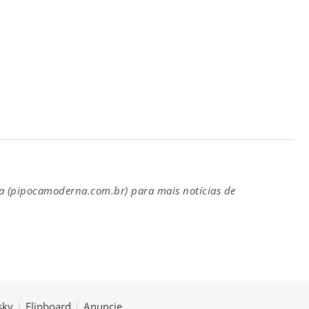
(pipocamoderna.com.br) para mais notícias de
sky
|
Flipboard
|
Anuncie