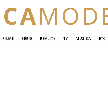
OCA
MOD
FILME
SÉRIE
REALITY
TV
MÚSICA
ETC