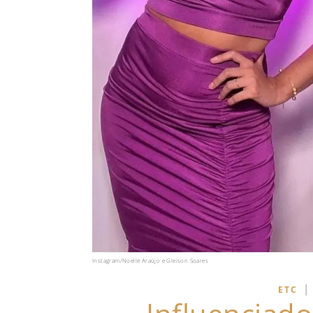
Instagram/Noelle Araújo e Gleison Soares
|
ETC