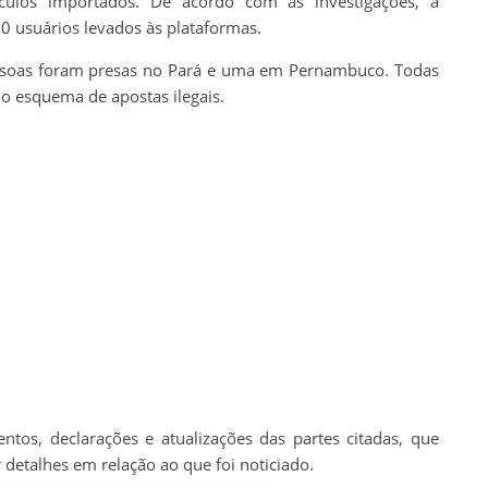
ulos importados. De acordo com as investigações, a
0 usuários levados às plataformas.
essoas foram presas no Pará e uma em Pernambuco. Todas
 esquema de apostas ilegais.
tos, declarações e atualizações das partes citadas, que
 detalhes em relação ao que foi noticiado.