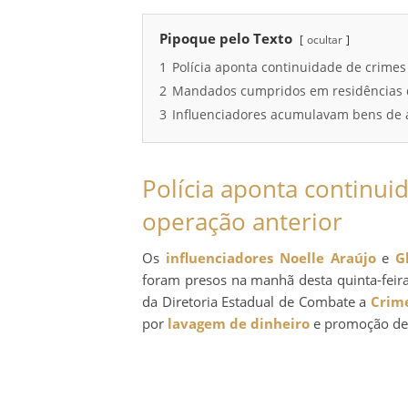
Pipoque pelo Texto
ocultar
1
Polícia aponta continuidade de crime
2
Mandados cumpridos em residências 
3
Influenciadores acumulavam bens de a
Polícia aponta continu
operação anterior
Os
influenciadores
Noelle Araújo
e
G
foram presos na manhã desta quinta-feir
da Diretoria Estadual de Combate a
Crime
por
lavagem de dinheiro
e promoção d