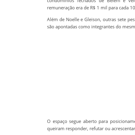
condomínios fechados de Belém e veíc
remuneração era de R$ 1 mil para cada 10
Além de Noelle e Gleison, outras sete p
são apontadas como integrantes do mesmo
O espaço segue aberto para posicionamen
queiram responder, refutar ou acrescentar