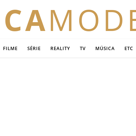
OCA
MOD
FILME
SÉRIE
REALITY
TV
MÚSICA
ETC