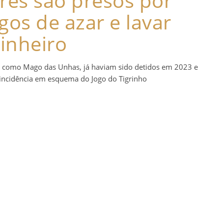
res são presos por
os de azar e lavar
inheiro
do como Mago das Unhas, já haviam sido detidos em 2023 e
eincidência em esquema do Jogo do Tigrinho