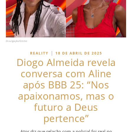
Divulgação/Globo
|
REALITY
18 DE ABRIL DE 2025
Diogo Almeida revela
conversa com Aline
após BBB 25: “Nos
apaixonamos, mas o
futuro a Deus
pertence”
Ator diz que relação com a policial foi real no