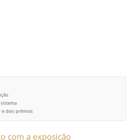
ição
 sistema
r e dois prêmios
to com a exposição