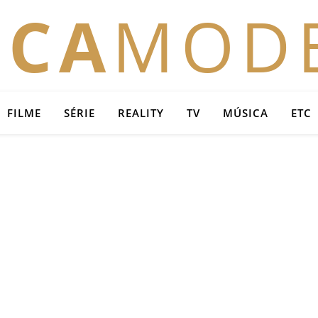
OCA
MOD
FILME
SÉRIE
REALITY
TV
MÚSICA
ETC