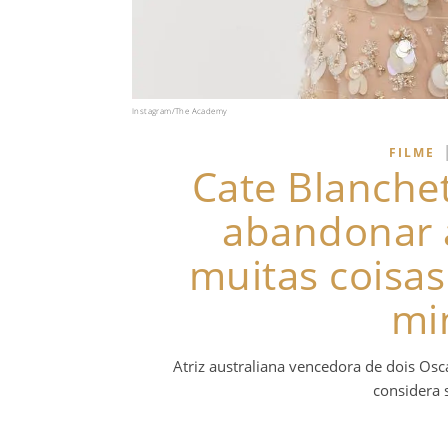
Instagram/The Academy
FILME
Cate Blanche
abandonar 
muitas coisas
mi
Atriz australiana vencedora de dois Osc
considera 