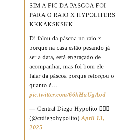
SIM A FIC DA PASCOA FOI
PARA O RAIO X HYPOLITERS
KKKAKSKSKK
Di falou da páscoa no raio x
porque na casa estão pesando já
ser a data, está engraçado de
acompanhar, mas foi bom ele
falar da páscoa porque reforçou o
quanto é…
pic.twitter.com/66kHuUgAod
— Central Diego Hypolito 🤸🏻‍♂️
(@ctdiegohypolito)
April 13,
2025