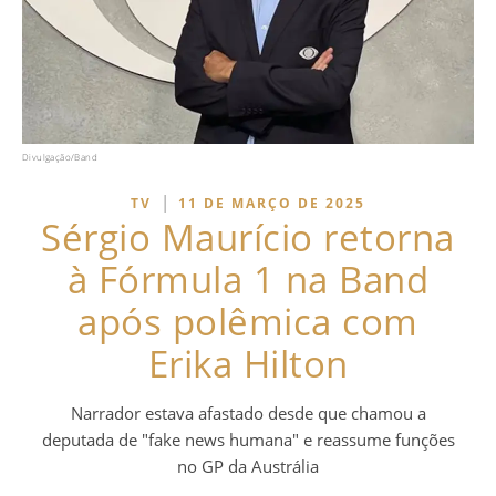
Divulgação/Band
|
TV
11 DE MARÇO DE 2025
Sérgio Maurício retorna
à Fórmula 1 na Band
após polêmica com
Erika Hilton
Narrador estava afastado desde que chamou a
deputada de "fake news humana" e reassume funções
no GP da Austrália