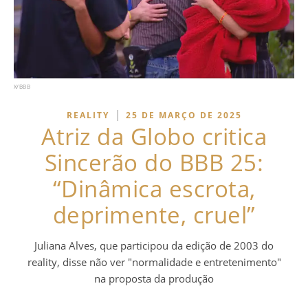
X/BBB
|
REALITY
25 DE MARÇO DE 2025
Atriz da Globo critica
Sincerão do BBB 25:
“Dinâmica escrota,
deprimente, cruel”
Juliana Alves, que participou da edição de 2003 do
reality, disse não ver "normalidade e entretenimento"
na proposta da produção