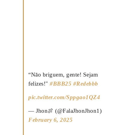
“Não briguem, gente! Sejam
felizes!"
#BBB25
#Redebbb
pic.twitter.com/Sppgao1QZ4
— Jhon🍖 (@FalaJhonJhon1)
February 6, 2025