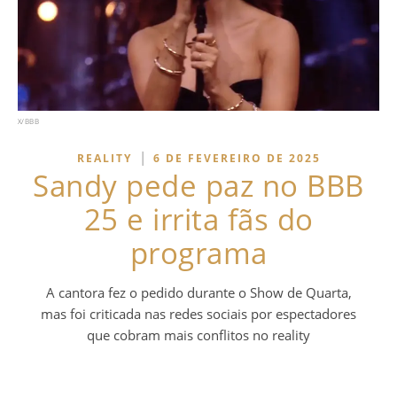
X/BBB
|
REALITY
6 DE FEVEREIRO DE 2025
Sandy pede paz no BBB
25 e irrita fãs do
programa
A cantora fez o pedido durante o Show de Quarta,
mas foi criticada nas redes sociais por espectadores
que cobram mais conflitos no reality