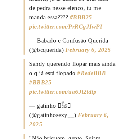
de pedra nesse elenco, tu me
manda essa????
#BBB25
pic.twitter.com/PrRCgJIwPI
— Babado e Confusão Querida
(@bcquerida)
February 6, 2025
Sandy querendo flopar mais ainda
o q já está flopado
#RedeBBB
#BBB25
pic.twitter.com/ua6Jl2tdip
— gatinho 𓃠
(@gatinhosexy__)
February 6,
2025
"Não briguem, gente. Sejam