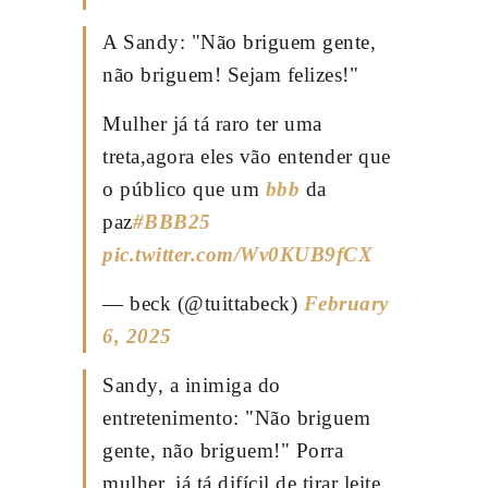
A Sandy: "Não briguem gente,
não briguem! Sejam felizes!"
Mulher já tá raro ter uma
treta,agora eles vão entender que
o público que um
bbb
da
paz
#BBB25
pic.twitter.com/Wv0KUB9fCX
— beck (@tuittabeck)
February
6, 2025
Sandy, a inimiga do
entretenimento: "Não briguem
gente, não briguem!" Porra
mulher, já tá difícil de tirar leite