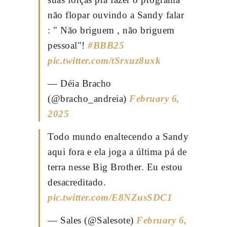
não flopar ouvindo a Sandy falar
: " Não briguem , não briguem
pessoal"!
#BBB25
pic.twitter.com/tSrxuz8uxk
— Déia Bracho
(@bracho_andreia)
February 6,
2025
Todo mundo enaltecendo a Sandy
aqui fora e ela joga a última pá de
terra nesse Big Brother. Eu estou
desacreditado.
pic.twitter.com/E8NZusSDC1
— Sales (@Salesote)
February 6,