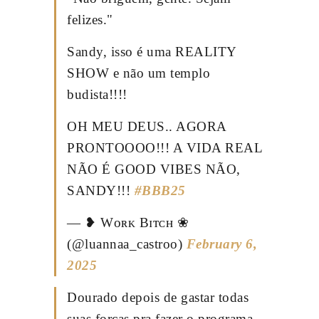
felizes."
Sandy, isso é uma REALITY
SHOW e não um templo
budista!!!!
OH MEU DEUS.. AGORA
PRONTOOOO!!! A VIDA REAL
NÃO É GOOD VIBES NÃO,
SANDY!!!
#BBB25
— ❥ Wᴏʀᴋ Bɪᴛᴄʜ ❀
(@luannaa_castroo)
February 6,
2025
Dourado depois de gastar todas
suas forças pra fazer o programa