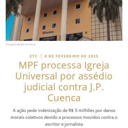
Instagram/Igreja Universal
|
ETC
8 DE FEVEREIRO DE 2025
MPF processa Igreja
Universal por assédio
judicial contra J.P.
Cuenca
A ação pede indenização de R$ 5 milhões por danos
morais coletivos devido a processos movidos contra o
escritor e jornalista