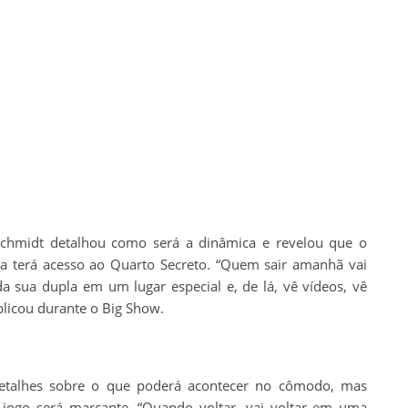
Schmidt detalhou como será a dinâmica e revelou que o
a terá acesso ao Quarto Secreto. “Quem sair amanhã vai
a sua dupla em um lugar especial e, de lá, vê vídeos, vê
plicou durante o Big Show.
detalhes sobre o que poderá acontecer no cômodo, mas
 jogo será marcante. “Quando voltar, vai voltar em uma