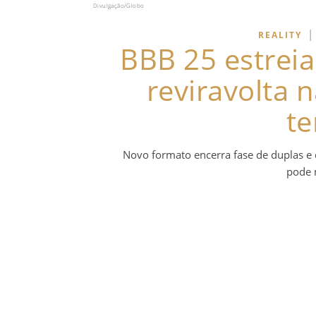
Divulgação/Globo
|
REALITY
BBB 25 estrei
reviravolta 
te
Novo formato encerra fase de duplas e 
pode 