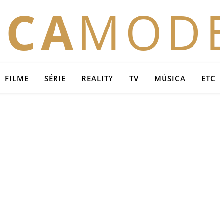
OCA
MOD
FILME
SÉRIE
REALITY
TV
MÚSICA
ETC