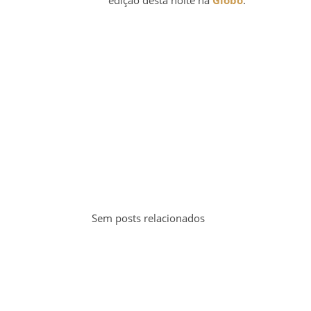
edição desta noite na
Globo
.
Sem posts relacionados