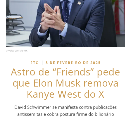
Divulgação/Sky UK
|
ETC
8 DE FEVEREIRO DE 2025
Astro de “Friends” pede
que Elon Musk remova
Kanye West do X
David Schwimmer se manifesta contra publicações
antissemitas e cobra postura firme do bilionário