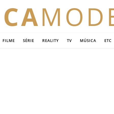
OCA
MOD
FILME
SÉRIE
REALITY
TV
MÚSICA
ETC