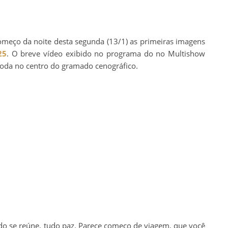
meço da noite desta segunda (13/1) as primeiras imagens
25
. O breve vídeo exibido no programa do no Multishow
roda no centro do gramado cenográfico.
o se reúne, tudo paz. Parece começo de viagem, que você