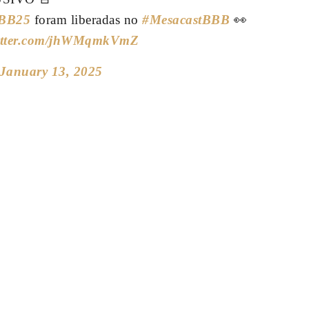
BB25
foram liberadas no
#MesacastBBB
👀
witter.com/jhWMqmkVmZ
January 13, 2025