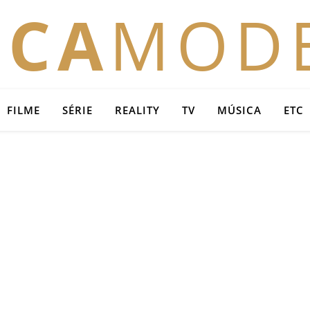
OCA
MOD
FILME
SÉRIE
REALITY
TV
MÚSICA
ETC