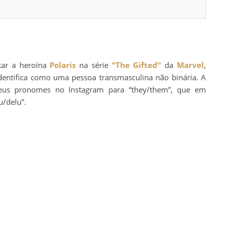
etar a heroína
Polaris
na série
“The Gifted”
da
Marvel
,
 identifica como uma pessoa transmasculina não binária. A
eus pronomes no Instagram para “they/them”, que em
/delu”.