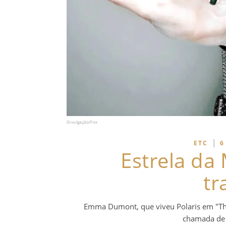
Divulgação/Fox
|
ETC
6
Estrela da 
tr
Emma Dumont, que viveu Polaris em "The
chamada de 