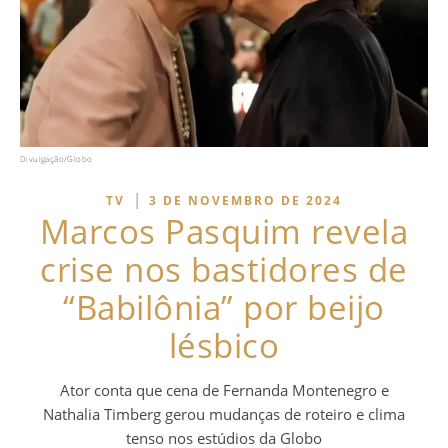
Divulgação/Globo
|
TV
3 DE NOVEMBRO DE 2024
Marcos Pasquim revela
crise nos bastidores de
“Babilônia” por beijo
lésbico
Ator conta que cena de Fernanda Montenegro e
Nathalia Timberg gerou mudanças de roteiro e clima
tenso nos estúdios da Globo