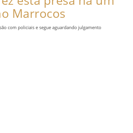
rez está presa há um
no Marrocos
usão com policiais e segue aguardando julgamento