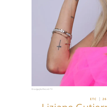
Divulgação/Record TV
|
ETC
26