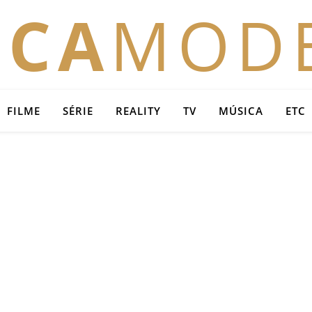
OCA
MOD
FILME
SÉRIE
REALITY
TV
MÚSICA
ETC