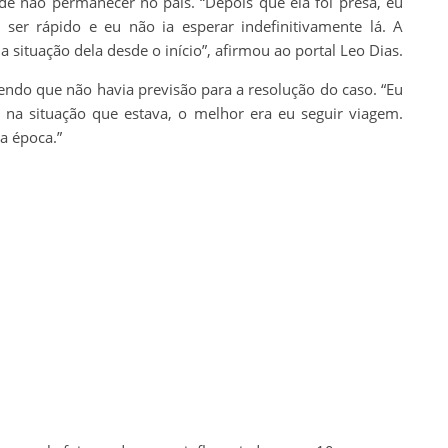
 de não permanecer no país. “Depois que ela foi presa, eu
ser rápido e eu não ia esperar indefinitivamente lá. A
 situação dela desde o início”, afirmou ao portal Leo Dias.
endo que não havia previsão para a resolução do caso. “Eu
, na situação que estava, o melhor era eu seguir viagem.
a época.”