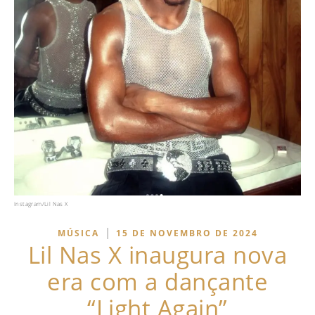
Instagram/Lil Nas X
|
MÚSICA
15 DE NOVEMBRO DE 2024
Lil Nas X inaugura nova
era com a dançante
“Light Again”