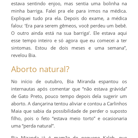
estava sentindo enjoo, mas sentia uma bolinha na
minha barriga. Falei pra ele para irmos na médica.
Expliquei tudo pra ela. Depois do exame, a médica
falou: ‘Era para serem gêmeos, você perdeu um bebê.
O outro ainda está na sua barriga’. Ele estava aqui
esse tempo inteiro e só agora que eu comecei a ter
sintomas. Estou de dois meses e uma semana”,
revelou Bia.
Aborto natural?
No início de outubro, Bia Miranda espantou os
internautas após comentar que “não estava grávida”
de Gato Preto, pouco tempo depois dela sugerir um
aborto. A dançarina tentou aliviar e contou a Carlinhos
Maia que sabia da possibilidade de perder o suposto
filho, pois o feto “estava meio torto” e ocasionaria
uma “perda natural”.
Bia Miranda já é mamãe do pequeno Kaleb, que