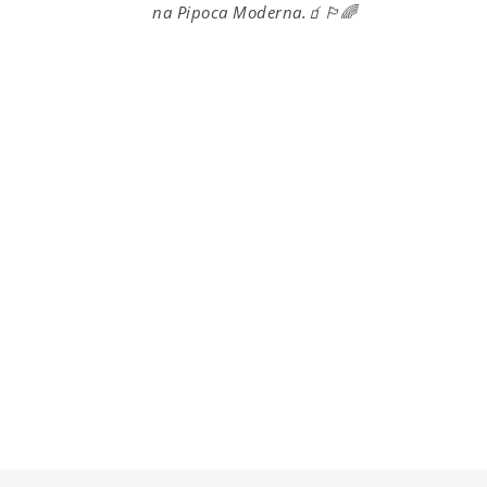
na Pipoca Moderna.🧃🏳️‍🌈