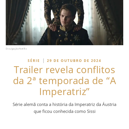
Divulgação/Netflix
|
SÉRIE
29 DE OUTUBRO DE 2024
Trailer revela conflitos
da 2ª temporada de “A
Imperatriz”
Série alemã conta a história da Imperatriz da Áustria
que ficou conhecida como Sissi