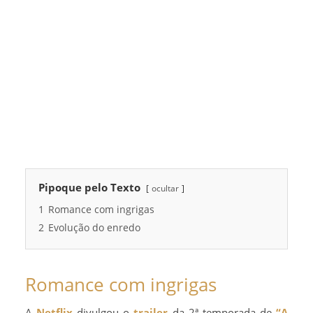
Pipoque pelo Texto
ocultar
1
Romance com ingrigas
2
Evolução do enredo
Romance com ingrigas
A
Netflix
divulgou o
trailer
da 2ª temporada de
“A