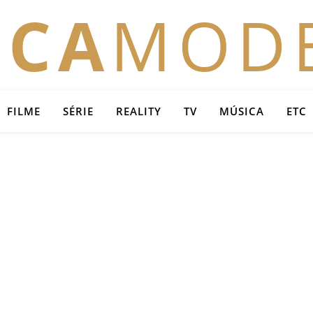
OCA
MOD
FILME
SÉRIE
REALITY
TV
MÚSICA
ETC