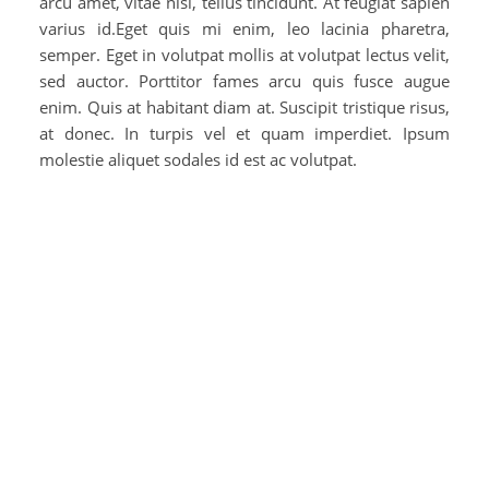
arcu amet, vitae nisi, tellus tincidunt. At feugiat sapien
varius id.Eget quis mi enim, leo lacinia pharetra,
semper. Eget in volutpat mollis at volutpat lectus velit,
sed auctor. Porttitor fames arcu quis fusce augue
enim. Quis at habitant diam at. Suscipit tristique risus,
at donec. In turpis vel et quam imperdiet. Ipsum
molestie aliquet sodales id est ac volutpat.