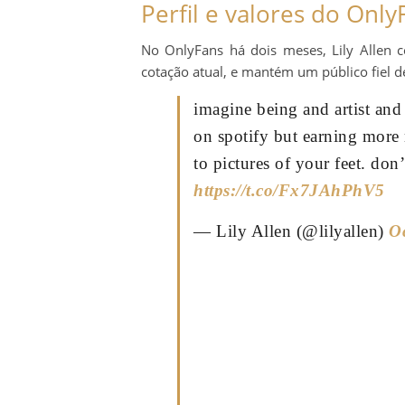
Perfil e valores do Only
No OnlyFans há dois meses, Lily Allen c
cotação atual, e mantém um público fiel de
imagine being and artist and
on spotify but earning mor
to pictures of your feet. don’
https://t.co/Fx7JAhPhV5
— Lily Allen (@lilyallen)
O