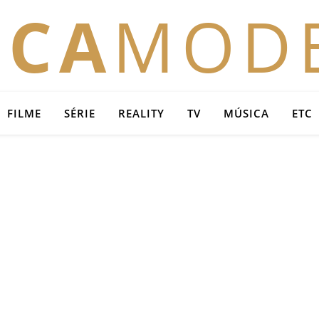
OCA
MOD
FILME
SÉRIE
REALITY
TV
MÚSICA
ETC