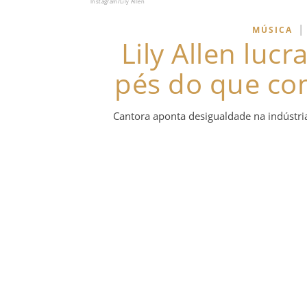
Instagram/Lily Allen
|
MÚSICA
Lily Allen luc
pés do que co
Cantora aponta desigualdade na indústri