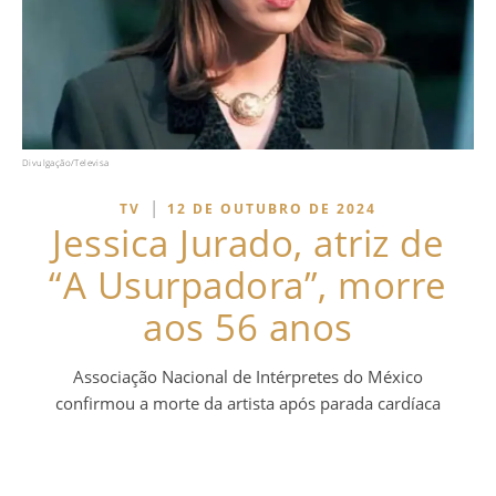
Divulgação/Televisa
|
TV
12 DE OUTUBRO DE 2024
Jessica Jurado, atriz de
“A Usurpadora”, morre
aos 56 anos
Associação Nacional de Intérpretes do México
confirmou a morte da artista após parada cardíaca