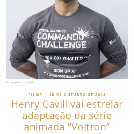
Instagram/Henry Cavill
|
FILME
10 DE OUTUBRO DE 2024
Henry Cavill vai estrelar
adaptação da série
animada “Voltron”