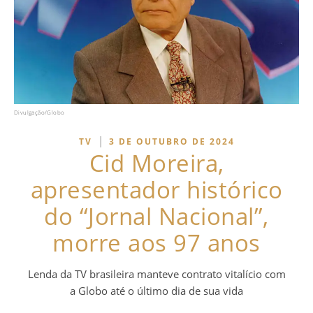
Divulgação/Globo
|
TV
3 DE OUTUBRO DE 2024
Cid Moreira,
apresentador histórico
do “Jornal Nacional”,
morre aos 97 anos
Lenda da TV brasileira manteve contrato vitalício com
a Globo até o último dia de sua vida