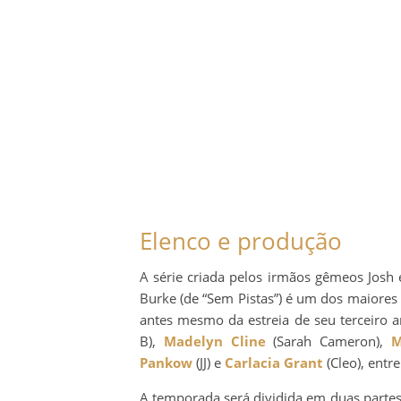
Elenco e produção
A série criada pelos irmãos gêmeos Josh
Burke (de “Sem Pistas”) é um dos maiores 
antes mesmo da estreia de seu terceiro
B),
Madelyn Cline
(Sarah Cameron),
M
Pankow
(JJ) e
Carlacia Grant
(Cleo), entre
A temporada será dividida em duas parte