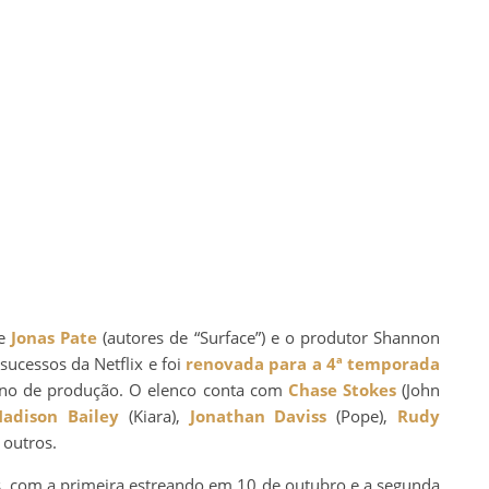
 e
Jonas Pate
(autores de “Surface”) e o produtor Shannon
sucessos da Netflix e foi
renovada para a 4ª temporada
 ano de produção. O elenco conta com
Chase Stokes
(John
adison Bailey
(Kiara),
Jonathan Daviss
(Pope),
Rudy
 outros.
s, com a primeira estreando em 10 de outubro e a segunda