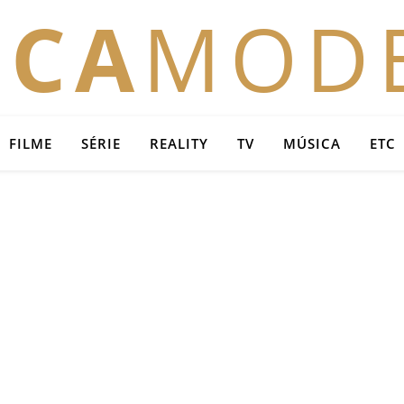
OCA
MOD
FILME
SÉRIE
REALITY
TV
MÚSICA
ETC