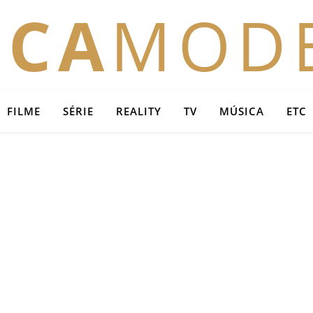
OCA
MOD
FILME
SÉRIE
REALITY
TV
MÚSICA
ETC