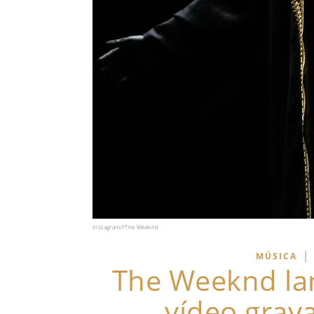
Instagram//The Weeknd
|
MÚSICA
The Weeknd la
vídeo grav