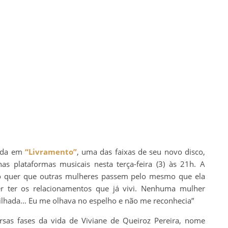
rada em
“Livramento”
, uma das faixas de seu novo disco,
s plataformas musicais nesta terça-feira (3) às 21h. A
ão quer que outras mulheres passem pelo mesmo que ela
er ter os relacionamentos que já vivi. Nenhuma mulher
milhada… Eu me olhava no espelho e não me reconhecia”
ersas fases da vida de Viviane de Queiroz Pereira, nome