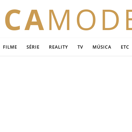
OCA
MOD
FILME
SÉRIE
REALITY
TV
MÚSICA
ETC