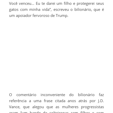
Você venceu… Eu te darei um filho e protegerei seus
gatos com minha vida”, escreveu o bilionário, que é
um apoiador fervoroso de Trump.
O comentário inconveniente do bilionário faz
referência a uma frase citada anos atrás por J.D.
Vance, que alegou que as mulheres progressistas
eram “um bando de solteironas sem filhos e com