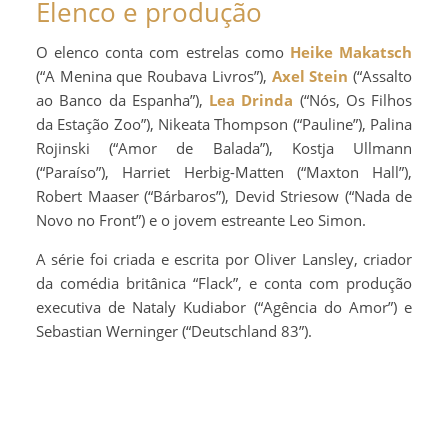
Elenco e produção
O elenco conta com estrelas como
Heike Makatsch
(“A Menina que Roubava Livros”),
Axel Stein
(“Assalto
ao Banco da Espanha”),
Lea Drinda
(“Nós, Os Filhos
da Estação Zoo”), Nikeata Thompson (“Pauline”), Palina
Rojinski (“Amor de Balada”), Kostja Ullmann
(“Paraíso”), Harriet Herbig-Matten (“Maxton Hall”),
Robert Maaser (“Bárbaros”), Devid Striesow (“Nada de
Novo no Front”) e o jovem estreante Leo Simon.
A série foi criada e escrita por Oliver Lansley, criador
da comédia britânica “Flack”, e conta com produção
executiva de Nataly Kudiabor (“Agência do Amor”) e
Sebastian Werninger (“Deutschland 83”).