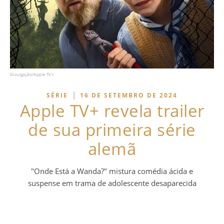
Divulgação/Apple TV+
|
SÉRIE
16 DE SETEMBRO DE 2024
Apple TV+ revela trailer
de sua primeira série
alemã
"Onde Está a Wanda?" mistura comédia ácida e
suspense em trama de adolescente desaparecida