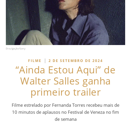
Divulgação/Sony
|
FILME
2 DE SETEMBRO DE 2024
“Ainda Estou Aqui” de
Walter Salles ganha
primeiro trailer
Filme estrelado por Fernanda Torres recebeu mais de
10 minutos de aplausos no Festival de Veneza no fim
de semana