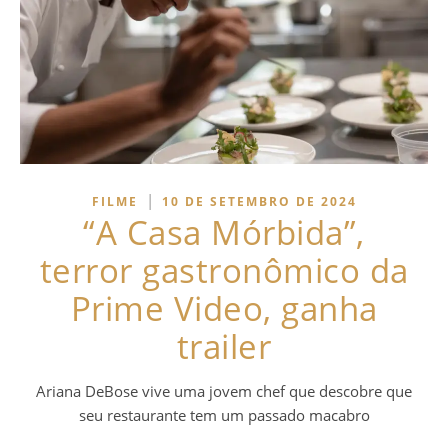
|
FILME
10 DE SETEMBRO DE 2024
“A Casa Mórbida”,
terror gastronômico da
Prime Video, ganha
trailer
Ariana DeBose vive uma jovem chef que descobre que
seu restaurante tem um passado macabro