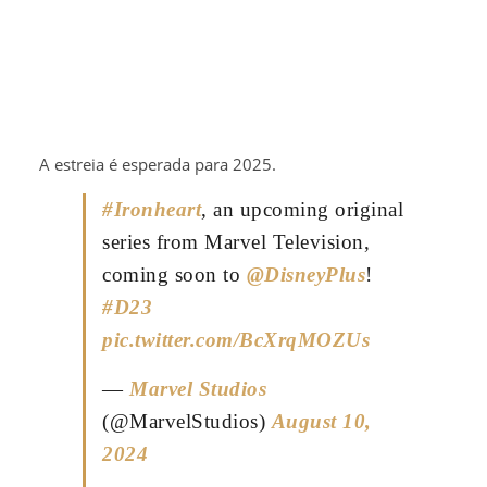
A estreia é esperada para 2025.
#Ironheart
, an upcoming original
series from Marvel Television,
coming soon to
@DisneyPlus
!
#D23
pic.twitter.com/BcXrqMOZUs
—
Marvel Studios
(@MarvelStudios)
August 10,
2024