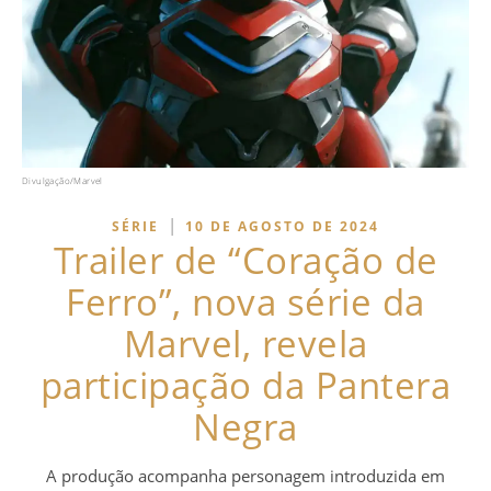
Divulgação/Marvel
|
SÉRIE
10 DE AGOSTO DE 2024
Trailer de “Coração de
Ferro”, nova série da
Marvel, revela
participação da Pantera
Negra
A produção acompanha personagem introduzida em