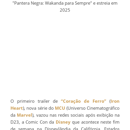
"Pantera Negra: Wakanda para Sempre" e estreia em
2025
O primeiro trailer de
“Coração de Ferro”
(
Iron
Heart
), nova série do
MCU
(Universo Cinematográfico
da
Marvel
), vazou nas redes sociais após exibição na
D23, a Comic Con da
Disney
que acontece neste fim
de semana na Disneylândia da Califórnia, Estados