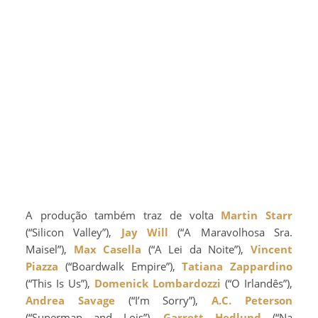
A produção também traz de volta
Martin Starr
(“Silicon Valley”),
Jay Will
(“A Maravolhosa Sra.
Maisel”),
Max Casella
(“A Lei da Noite”),
Vincent
Piazza
(“Boardwalk Empire”),
Tatiana Zappardino
(“This Is Us”),
Domenick Lombardozzi
(“O Irlandês”),
Andrea Savage
(“I’m Sorry”),
A.C. Peterson
(“Superman and Lois”),
Garrett Hedlund
(“Na