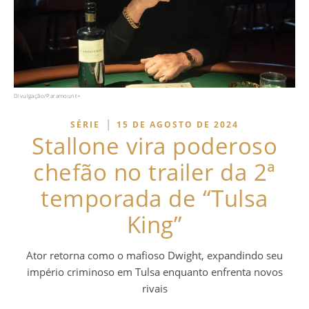
Divulgação/Paramount+
|
SÉRIE
15 DE AGOSTO DE 2024
Stallone vira poderoso
chefão no trailer da 2ª
temporada de “Tulsa
King”
Ator retorna como o mafioso Dwight, expandindo seu
império criminoso em Tulsa enquanto enfrenta novos
rivais