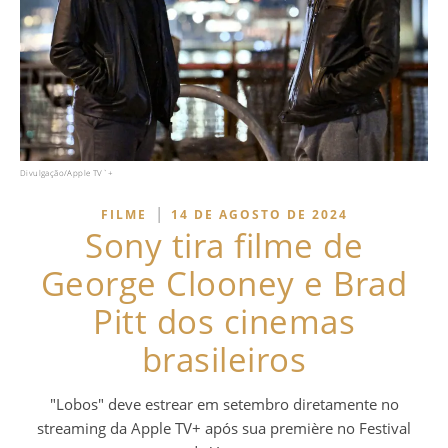
Divulgação/Apple TV`+
|
FILME
14 DE AGOSTO DE 2024
Sony tira filme de
George Clooney e Brad
Pitt dos cinemas
brasileiros
"Lobos" deve estrear em setembro diretamente no
streaming da Apple TV+ após sua première no Festival