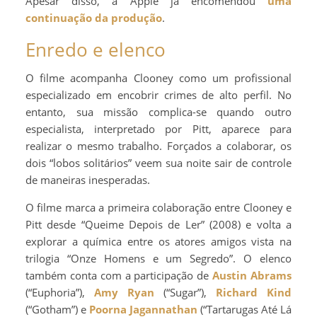
Apesar disso, a Apple já encomendou
uma
continuação da produção
.
Enredo e elenco
O filme acompanha Clooney como um profissional
especializado em encobrir crimes de alto perfil. No
entanto, sua missão complica-se quando outro
especialista, interpretado por Pitt, aparece para
realizar o mesmo trabalho. Forçados a colaborar, os
dois “lobos solitários” veem sua noite sair de controle
de maneiras inesperadas.
O filme marca a primeira colaboração entre Clooney e
Pitt desde “Queime Depois de Ler” (2008) e volta a
explorar a química entre os atores amigos vista na
trilogia “Onze Homens e um Segredo”. O elenco
também conta com a participação de
Austin Abrams
(“Euphoria”),
Amy Ryan
(“Sugar”),
Richard Kind
(“Gotham”) e
Poorna Jagannathan
(“Tartarugas Até Lá