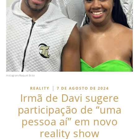
Instagram/Raquel Brito
|
REALITY
7 DE AGOSTO DE 2024
Irmã de Davi sugere
participação de “uma
pessoa aí” em novo
reality show