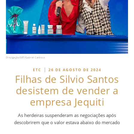
Divulgação/SBT/Gabriel Cardoso
|
ETC
26 DE AGOSTO DE 2024
Filhas de Silvio Santos
desistem de vender a
empresa Jequiti
As herdeiras suspenderam as negociações após
descobrirem que o valor estava abaixo do mercado