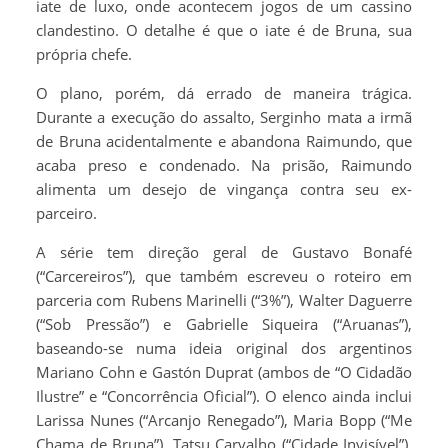
iate de luxo, onde acontecem jogos de um cassino
clandestino. O detalhe é que o iate é de Bruna, sua
própria chefe.
O plano, porém, dá errado de maneira trágica.
Durante a execução do assalto, Serginho mata a irmã
de Bruna acidentalmente e abandona Raimundo, que
acaba preso e condenado. Na prisão, Raimundo
alimenta um desejo de vingança contra seu ex-
parceiro.
A série tem direção geral de Gustavo Bonafé
(“Carcereiros”), que também escreveu o roteiro em
parceria com Rubens Marinelli (“3%”), Walter Daguerre
(“Sob Pressão”) e Gabrielle Siqueira (“Aruanas”),
baseando-se numa ideia original dos argentinos
Mariano Cohn e Gastón Duprat (ambos de “O Cidadão
Ilustre” e “Concorrência Oficial”). O elenco ainda inclui
Larissa Nunes (“Arcanjo Renegado”), Maria Bopp (“Me
Chama de Bruna”), Tatsu Carvalho (“Cidade Invisível”),