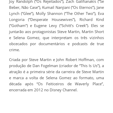
Joy Randolph (“Os Rejeitados”), Zach Galifianakis (“Se
Beber, Não Case”), Kumail Nanjiani (“Os Eternos”), Jane
Lynch (“Glee”), Molly Shannon (“The Other Two”), Eva
Longoria (“Desperate Housewives”), Richard Kind
(“Gotham”) e Eugene Levy (“Schitt’s Creek”). Eles se
juntarão aos protagonistas Steve Martin, Martin Short
e Selena Gomez, que interpretam os três vizinhos
obcecados por documentários e podcasts de true
crime.
Criada por Steve Martin e John Robert Hoffman, com
produção de Dan Fogelman (criador de “This Is Us”), a
atração é a primeira série da carreira de Steve Martin
e marca a volta de Selena Gomez ao formato, uma
década após “Os Feiticeiros de Waverly Place”,
encerrada em 2012 no Disney Channel.