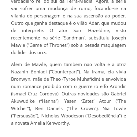
verdadeiro rei do sul da Terra-Média. Agora, a série
vai sofrer uma mudança de rumo, focando-se na
vilania do personagem e na sua ascensão ao poder.
Outro que ganha destaque é o vilão Adar, que mudou
de intérprete. O ator Sam Hazeldine, visto
recentemente na série “Sandman”, substituiu Joseph
Mawle (“Game of Thrones”) sob a pesada maquiagem
do líder dos orcs.
Além de Mawle, quem também não volta é a atriz
Nazanin Boniadi (“Counterpart”). Na trama, ela vivia
Bronwyn, mãe de Theo (Tyroe Muhafidin) e envolvida
num romance proibido com o guerreiro elfo Arondir
(Ismael Cruz Cordova). Outras novidades são Gabriel
Akuwudike (“Hanna”), Yasen ‘Zates’ Atour (“The
Witcher”), Ben Daniels (“The Crown”), Nia Towle
(“Persuasão”), Nicholas Woodeson (“Desobediência”) e
a novata Amelia Kenworthy.