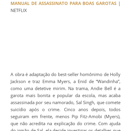
MANUAL DE ASSASSINATO PARA BOAS GAROTAS
|
NETFLIX
A obra é adaptação do best-seller homônimo de Holly
Jackson e traz Emma Myers, a Enid de “Wandinha”,
como uma detetive mirim. Na trama, Andie Bell é a
garota mais bonita e popular da escola, mas acaba
assassinada por seu namorado, Sal Singh, que comete
suicídio após o crime. Cinco anos depois, todos
seguiram em frente, menos Pip Fitz-Amobi (Myers),
que não acredita na explicação do crime. Com ajuda
do irmão de Sal, ela decide investigar os detalhes que