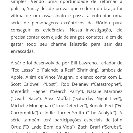
simples. Vendo uma oportunidade de retornar à
polícia, Yancy decide provar que o dono do braço foi
vítima de um assassinato e passa a enfrentar uma
série de personagens excêntricos da Flórida para
conseguir as evidências. Nessa investigação, ele
precisa contar com ajuda de antigos contatos, além de
gastar todo seu charme falastrão para sair das
enrascadas.
A série foi desenvolvida por Bill Lawrence, criador de
“Ted Lasso” e “Falando a Real” (Shrinking), ambos da
Apple. Além de Vince Vaughn, o elenco conta com L.
Scott Caldwell (“Lost”), Rob Delaney (“Catastrophe”),
Meredith Hagner (“Search Party”), Natalie Martinez
(“Death Race”), Alex Moffat (“Saturday Night Live”),
Michelle Monaghan (“True Detective”), Ronald Peet (“Fé
Corrompida”) e Jodie Turner-Smith (“The Acolyte”). A
série também terá participações especiais de John
Ortiz (“O Lado Bom da Vida”), Zach Braff (“Scrubs”),