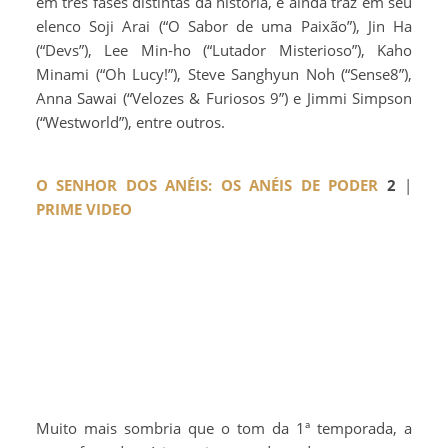
em três fases distintas da história, e ainda traz em seu
elenco Soji Arai (“O Sabor de uma Paixão”), Jin Ha
(“Devs”), Lee Min-ho (“Lutador Misterioso”), Kaho
Minami (“Oh Lucy!”), Steve Sanghyun Noh (“Sense8”),
Anna Sawai (“Velozes & Furiosos 9”) e Jimmi Simpson
(“Westworld”), entre outros.
O SENHOR DOS ANÉIS: OS ANÉIS DE PODER
2
|
PRIME VIDEO
Muito mais sombria que o tom da 1ª temporada, a