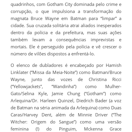
quadrinhos, com Gotham City dominada pelo crime e
corrupção, o que impulsiona a transformação do
magnata Bruce Wayne em Batman para “limpar” a
cidade. Sua cruzada solitária atrai aliados inesperados
dentro da polícia e da prefeitura, mas suas ações
também levam a consequências imprevistas e
mortais. Ele é perseguido pela polícia e vê crescer o
número de vilões dispostos a enfrentá-lo.
O elenco de dubladores é encabeçado por Hamish
Linklater (“Missa da Meia-Noite”) como Batman/Bruce
Wayne, junto das vozes de Christina Ricci
(“Yellowjackets”, “Wandinha”) como Mulher-
Gato/Selina Kyle, Jamie Chung (“Gotham”) como
Arlequina/Dr. Harleen Quinzel, Diedrich Bader (a voz
de Batman na séria animada da Arlequina) como Duas
Caras/Harvey Dent, além de Minnie Driver (“The
Witcher: Origem do Sangue”) como uma versão
feminina (!) do Pinguim, Mckenna Grace