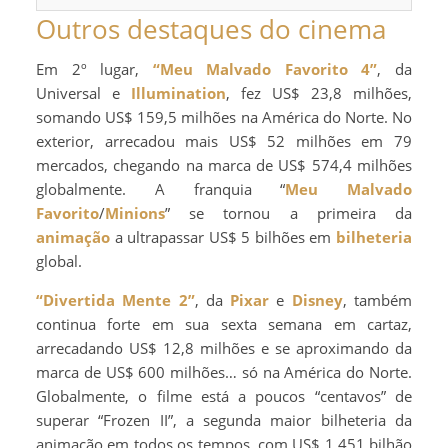
Outros destaques do cinema
Em 2º lugar,
“Meu Malvado Favorito 4”
, da
Universal e
Illumination
, fez US$ 23,8 milhões,
somando US$ 159,5 milhões na América do Norte. No
exterior, arrecadou mais US$ 52 milhões em 79
mercados, chegando na marca de US$ 574,4 milhões
globalmente. A franquia “
Meu Malvado
Favorito
/
Minions
” se tornou a primeira da
animação
a ultrapassar US$ 5 bilhões em
bilheteria
global.
“Divertida Mente 2”
, da
Pixar
e
Disney
, também
continua forte em sua sexta semana em cartaz,
arrecadando US$ 12,8 milhões e se aproximando da
marca de US$ 600 milhões… só na América do Norte.
Globalmente, o filme está a poucos “centavos” de
superar “Frozen II”, a segunda maior bilheteria da
animação em todos os tempos, com US$ 1,451 bilhão