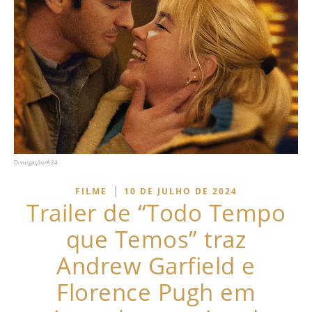
Divulgação/A24
|
FILME
10 DE JULHO DE 2024
Trailer de “Todo Tempo
que Temos” traz
Andrew Garfield e
Florence Pugh em