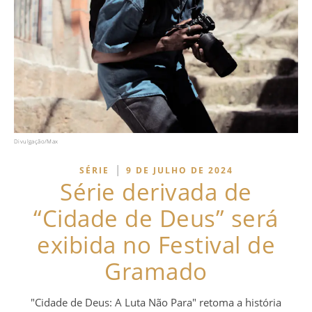
Divulgação/Max
|
SÉRIE
9 DE JULHO DE 2024
Série derivada de
“Cidade de Deus” será
exibida no Festival de
Gramado
"Cidade de Deus: A Luta Não Para" retoma a história