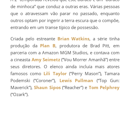
de minhoca” que conduz a outras eras. Várias pessoas
que o atravessam vão parar no passado, enquanto
outros optam por ingerir a terra escura que o compõe,
entrando em um transe típico de possessão.
Criada pelo estreante
Brian Watkins
, a série tinha
produção da
Plan B
, produtora de Brad Pitt, em
parceria com a Amazon MGM Studios, e contava com
a cineasta
Amy Seimetz
(“Vou Morrer Amanhã”) entre
seus diretores. O elenco ainda incluía mais atores
famosos como
Lili Taylor
(“Perry Mason”), Tamara
Podemski (“Coroner”),
Lewis Pullman
(“Top Gun:
Maverick”),
Shaun Sipos
(“Reacher”) e
Tom Pelphrey
(“Ozark”).