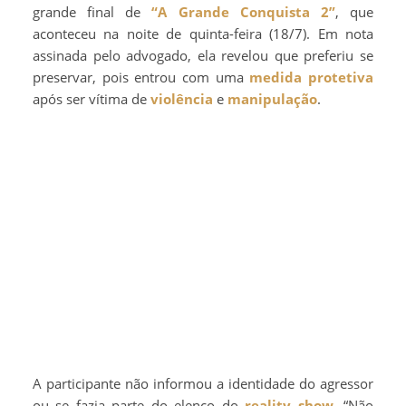
grande final de
“A Grande Conquista 2”
, que
aconteceu na noite de quinta-feira (18/7). Em nota
assinada pelo advogado, ela revelou que preferiu se
preservar, pois entrou com uma
medida protetiva
após ser vítima de
violência
e
manipulação
.
A participante não informou a identidade do agressor
ou se fazia parte do elenco do
reality show
. “Não