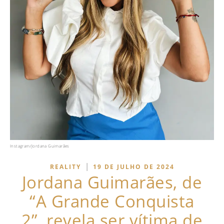
Instagram/Jordana Guimarães
|
REALITY
19 DE JULHO DE 2024
Jordana Guimarães, de
“A Grande Conquista
2”, revela ser vítima de