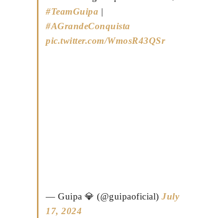
#TeamGuipa
|
#AGrandeConquista
pic.twitter.com/WmosR43QSr
— Guipa 💎 (@guipaoficial)
July
17, 2024