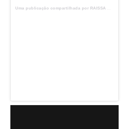
Uma publicação compartilhada por RAISSA BARBOSA (@raissabarbosaoficial)