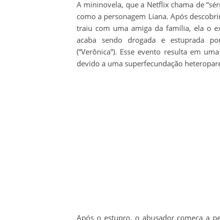
A mininovela, que a Netflix chama de “séri
como a personagem Liana. Após descobrir 
traiu com uma amiga da família, ela o e
acaba sendo drogada e estuprada por
(“Verônica”). Esse evento resulta em um
devido a uma superfecundação heteropare
Após o estupro, o abusador começa a per