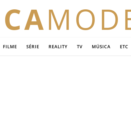
OCA
MOD
FILME
SÉRIE
REALITY
TV
MÚSICA
ETC