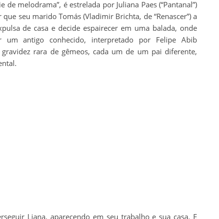
e de melodrama”, é estrelada por Juliana Paes (“Pantanal”)
que seu marido Tomás (Vladimir Brichta, de “Renascer”) a
xpulsa de casa e decide espairecer em uma balada, onde
 um antigo conhecido, interpretado por Felipe Abib
a gravidez rara de gêmeos, cada um de um pai diferente,
ntal.
seguir Liana, aparecendo em seu trabalho e sua casa. E